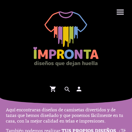
Aquí encontraras diseños de camisetas divertidos y de
tazas que hemos diseñado y que ponemos fácilmente en tu
casa, con la mejor calidad en telas e impresiones.
También podemos realizar
TUS PROPIOS DISEÑOS
. ¿Té