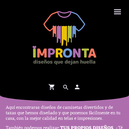
Aquí encontraras diseños de camisetas divertidos y de
tazas que hemos diseñado y que ponemos fácilmente en tu
casa, con la mejor calidad en telas e impresiones.
También podemos realizar
TUS PROPIOS DISEÑOS
. ¿Té