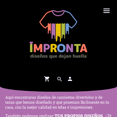
Aquí encontraras diseños de camisetas divertidos y de
tazas que hemos diseñado y que ponemos fácilmente en tu
casa, con la mejor calidad en telas e impresiones.
También podemos realizar
TUS PROPIOS DISEÑOS
. ¿Té