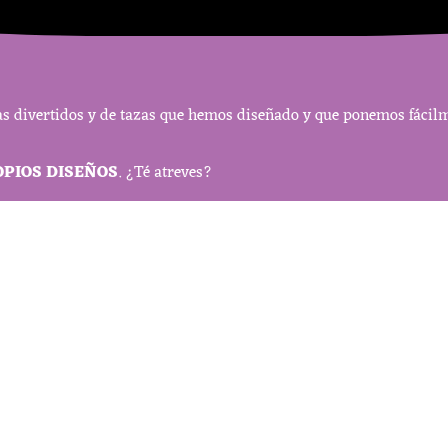
s divertidos y de tazas que hemos diseñado y que ponemos fácilme
OPIOS DISEÑOS
. ¿Té atreves?