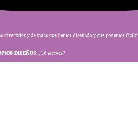
s divertidos y de tazas que hemos diseñado y que ponemos fácilme
OPIOS DISEÑOS
. ¿Té atreves?